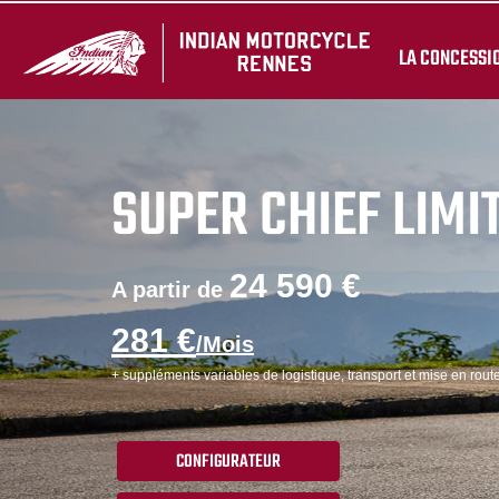
LA CONCESSI
SUPER CHIEF LIMI
24 590 €
A partir de
281 €
/Mois
+ suppléments variables de logistique, transport et mise en route
CONFIGURATEUR