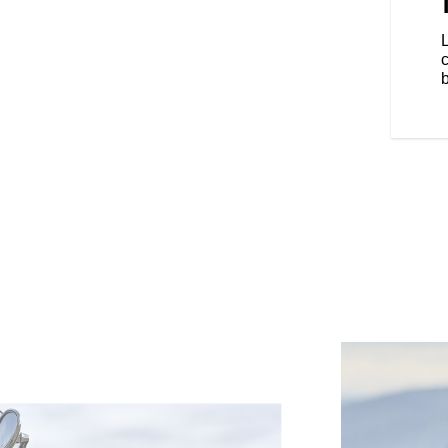
er traditionnel, le pare-brise à
x places touring sont équipés de
rt optimal.
b