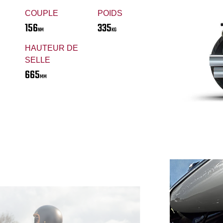
COUPLE
POIDS
156
335
NM
KG
HAUTEUR DE
SELLE
665
MM