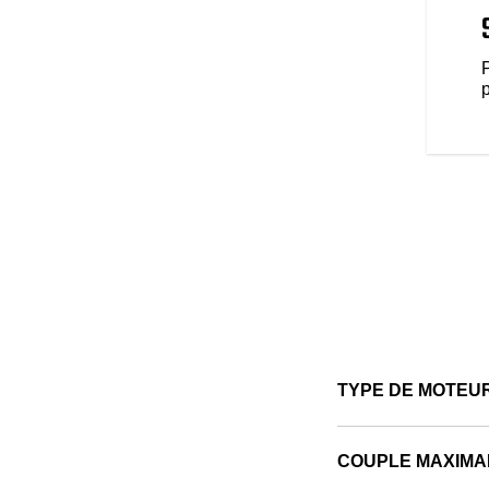
ALITÉS AMÉLIORÉES
alités modernes vous attendent
ointe fonctionnant sous RIDE
 GPS, la connectivité
conduite et plus encore pour
p
nduite. Encore mieux, utilisez le
allé avec Bike Locator, Bike
connecté et informé (les
varient selon le lieu).
TYPE DE MOTEU
COUPLE MAXIMA