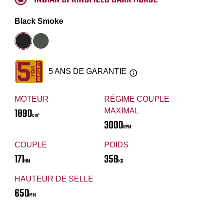
Black Smoke
5 ANS DE GARANTIE
MOTEUR
RÉGIME COUPLE
1890
MAXIMAL
cm³
3000
RPM
COUPLE
POIDS
171
358
NM
KG
HAUTEUR DE SELLE
650
MM