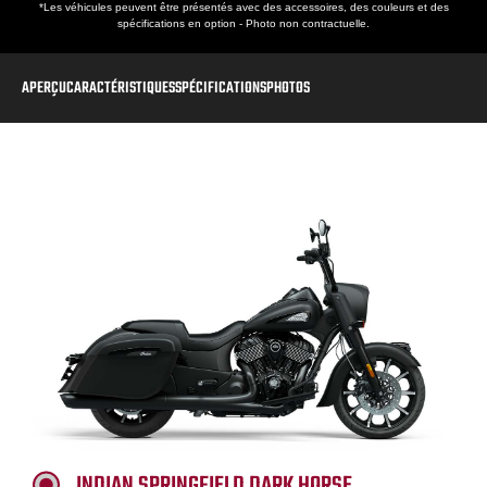
*Les véhicules peuvent être présentés avec des accessoires, des couleurs et des
spécifications en option - Photo non contractuelle.
APERÇU
CARACTÉRISTIQUES
SPÉCIFICATIONS
PHOTOS
INDIAN SPRINGFIELD DARK HORSE